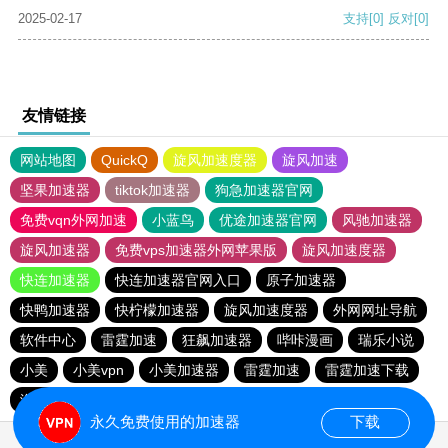
2025-02-17
支持
[0]
反对
[0]
友情链接
网站地图
QuickQ
旋风加速度器
旋风加速
坚果加速器
tiktok加速器
狗急加速器官网
免费vqn外网加速
小蓝鸟
优途加速器官网
风驰加速器
旋风加速器
免费vps加速器外网苹果版
旋风加速度器
快连加速器
快连加速器官网入口
原子加速器
快鸭加速器
快柠檬加速器
旋风加速度器
外网网址导航
软件中心
雷霆加速
狂飙加速器
哔咔漫画
瑞乐小说
小美
小美vpn
小美加速器
雷霆加速
雷霆加速下载
海鸥加速度
雷霆加速版ins
海鸥加速器下载
永久免费使用的加速器
下载